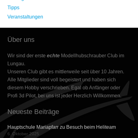
Tipps
Veranstaltungen
Über uns
Wir sind der erste
echte
Modellhubschrauber Club im
Lungau.
Unseren Club gibt es mittlerweile seit über 10 Jahren.
Alle Mitglieder sind voll begeistert und haben sich
diesem Hobby verschrieben. Egal ob Anfänger oder
Profi 3d Pilot, bei uns ist jeder Herzlich Willkommen.
Neueste Beiträge
Hauptschule Mariapfarr zu Besuch beim Heliteam
6. Oktober 2025