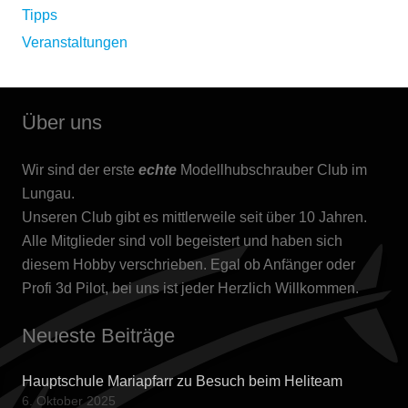
Tipps
Veranstaltungen
Über uns
Wir sind der erste
echte
Modellhubschrauber Club im
Lungau.
Unseren Club gibt es mittlerweile seit über 10 Jahren.
Alle Mitglieder sind voll begeistert und haben sich
diesem Hobby verschrieben. Egal ob Anfänger oder
Profi 3d Pilot, bei uns ist jeder Herzlich Willkommen.
Neueste Beiträge
Hauptschule Mariapfarr zu Besuch beim Heliteam
6. Oktober 2025