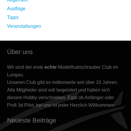
Ausflüge
Tipps
Veranstaltungen
Über uns
Wir sind der erste
echte
Modellhubschrauber Club im
Lungau.
Unseren Club gibt es mittlerweile seit über 10 Jahren.
Alle Mitglieder sind voll begeistert und haben sich
diesem Hobby verschrieben. Egal ob Anfänger oder
Profi 3d Pilot, bei uns ist jeder Herzlich Willkommen.
Neueste Beiträge