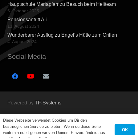
Hauptschule Mariapfarr zu Besuch beim Heliteam
6. Oktober 2025
Pensionsantritt Ali
13. August 2024
Wunderbarer Ausflug zu Engel’s Hütte zum Grillen
4. August 2024
Social Media
Powered by
TF-Systems
Impressum
Diese Webseite verwendet Cookies um Dir den
bestmöglichen Service zu bieten. Wenn du diese Seite
OK
weiterhin nutzt gehen wir von Deinem Einverständnis aus
Kontakt