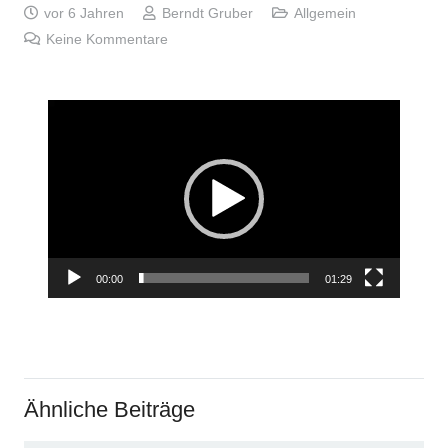
vor 6 Jahren
Berndt Gruber
Allgemein
Keine Kommentare
Video-
Player
00:00
01:29
Ähnliche Beiträge