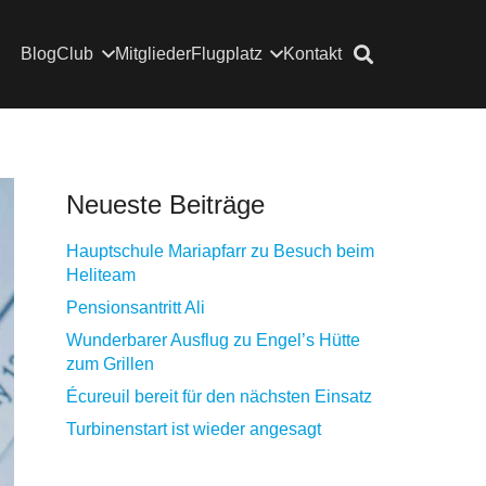
Blog
Club
Mitglieder
Flugplatz
Kontakt
Neueste Beiträge
Hauptschule Mariapfarr zu Besuch beim
Heliteam
Pensionsantritt Ali
Wunderbarer Ausflug zu Engel’s Hütte
zum Grillen
Écureuil bereit für den nächsten Einsatz
Turbinenstart ist wieder angesagt