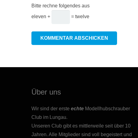
Bitte rechne folgendes aus
eleven +
= twelve
KOMMENTAR ABSCHICKEN
Über uns
Wir sind der erste
echte
Modellhubschrauber
Club im Lungau.
Unseren Club gibt es mittlerweile seit über 10
Jahren. Alle Mitglieder sind voll begeistert und